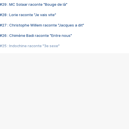
#29 : MC Solaar raconte "Bouge de là"
28 : Lorie raconte "Je vais vite"
#27 : Christophe Willem raconte "Jacques a dit"
#26 : Chimène Badi raconte "Entre nous"
#25 : Indochine raconte "3e sexe"
#24 : Zaho raconte "C'est chelou"
#23 : Patrick Bruel raconte "Au café des délices"
#22 : Kyo raconte "Le chemin"
#21 : Nolwenn Leroy raconte "Cassé"
#20 : Patrick Hernandez raconte "Born to be alive"
#19 : Lorie raconte "Près de moi"
#18 : Michael Jones raconte "A nos actes manqués" (avec Jean-Jacque
#17 : Khaled raconte "Aïcha"