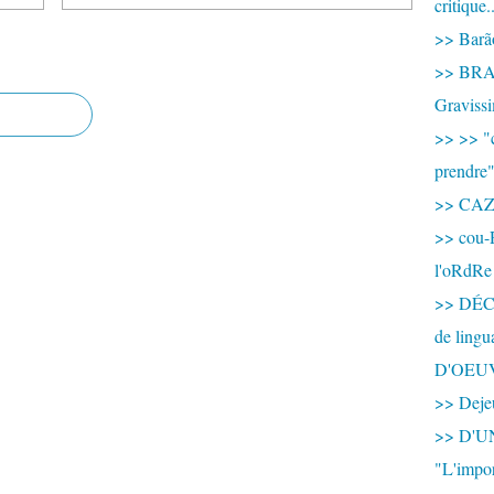
critique.
>> Barão
>> BRAS
Graviss
>> >> "c
prendre
>> CA
>> cou-
l'oRdRe
>> DÉCO
de ling
D'OEU
>> Dejeu
>> D'
"L'impor