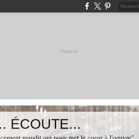
Publicité
. ÉCOUTE...
cement maudit qui nous met le coeur à l'oeuvre"