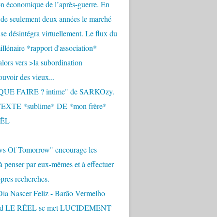
n économique de l’après-guerre. En
 de seulement deux années le marché
se désintégra virtuellement. Le flux du
llénaire *rapport d'association*
alors vers >la subordination
uvoir des vieux...
QUE FAIRE ? intime" de SARKOzy.
EXTE *sublime* DE *mon frère*
ËL
s Of Tomorrow" encourage les
 à penser par eux-mêmes et à effectuer
opres recherches.
Dia Nascer Feliz - Barão Vermelho
nd LE RÉEL se met LUCIDEMENT