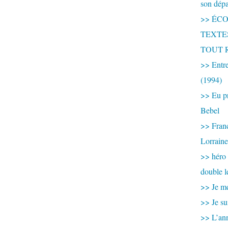
son dép
>> ÉCOU
TEXTES 
TOUT 
>> Entre
(1994)
>> Eu pr
Bebel
>> France
Lorraine
>> héro
double l
>> Je me
>> Je su
>> L’ann