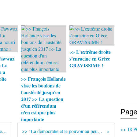
>> L’extrême droite
Fawwaz
s’enracine en Grèce
« La
GRAVISSIME !
n a
olte
>> François Hollande
visse les boulons de
l'austérité jusqu'en
2017 >> La question
d'un référendum
Page
n'en est que plus
importante
>> 18 P
>> Nations Unies : discours du président Mahmoud Ahmadinejad
>> "La démocratie et le pouvoir au peuple, c'est maintenant !" (diaporama)