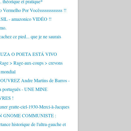
.. théorique et pratique*
 Vermelho Por Vocêsssssssssssss !!
IL - amazonico VIDÉO !!
imo.
achez ce pied... que je ne saurais
"
ZUZA O POETA ESTÁ VIVO
Rage > Rage-aux-coups > crevons
 mondial
UVREZ Andre Martins de Barros -
ua português - UNE MINE
VRES !
ner gratte-ciel-1930-Merci-à-Jacques
UN GNOME COMMUNISTE :
tance historique de l'ultra-gauche et