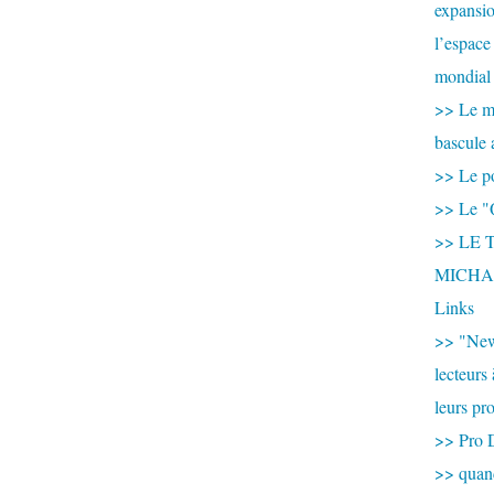
expansio
l’espace
mondial 
>> Le mi
bascule 
>> Le po
>> Le "
>> LE T
MICHA
Links
>> "New
lecteurs
leurs pr
>> Pro 
>> qua