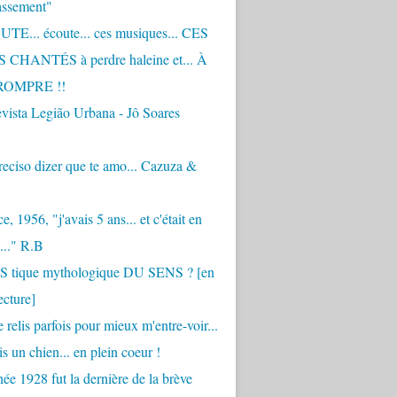
assement"
TE... écoute... ces musiques... CES
CHANTÉS à perdre haleine et... À
ROMPRE !!
vista Legião Urbana - Jô Soares
eciso dizer que te amo... Cazuza &
, 1956, "j'avais 5 ans... et c'était en
..." R.B
 S tique mythologique DU SENS ? [en
ecture]
 relis parfois pour mieux m'entre-voir...
is un chien... en plein coeur !
ée 1928 fut la dernière de la brève