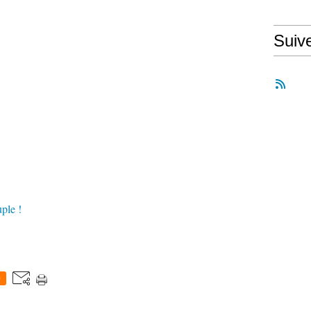
Suiv
ple !
0