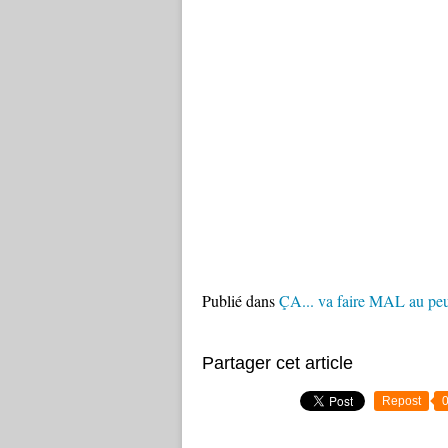
Publié dans
ÇA... va faire MAL au peu
Partager cet article
Repost