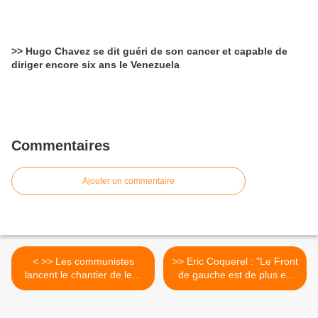
>> Hugo Chavez se dit guéri de son cancer et capable de
diriger encore six ans le Venezuela
Commentaires
Ajouter un commentaire
< >> Les communistes
>> Eric Coquerel : "Le Front
lancent le chantier de leur
de gauche est de plus en
36e congrès
plus homogène" >