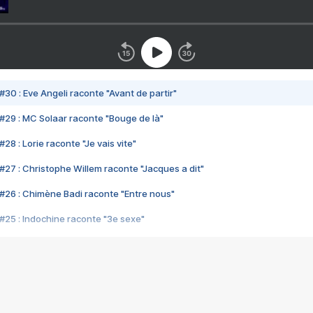
#30 : Eve Angeli raconte "Avant de partir"
#29 : MC Solaar raconte "Bouge de là"
28 : Lorie raconte "Je vais vite"
#27 : Christophe Willem raconte "Jacques a dit"
#26 : Chimène Badi raconte "Entre nous"
#25 : Indochine raconte "3e sexe"
#24 : Zaho raconte "C'est chelou"
#23 : Patrick Bruel raconte "Au café des délices"
#22 : Kyo raconte "Le chemin"