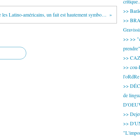
critique.
>> Barão
>> Pour les Latino-américains, un fait est hautement symbolique : le Fonds monétaire international (FMI) qu’ils ont pratiquement expulsé du continent se retrouve, au côté de la Commission
>> BRAS
Graviss
>> >> "c
prendre
>> CA
>> cou-
l'oRdRe
>> DÉCO
de ling
D'OEU
>> Dejeu
>> D'
"L'impor