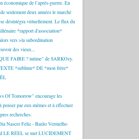
n économique de l’après-guerre. En
 de seulement deux années le marché
se désintégra virtuellement. Le flux du
llénaire *rapport d'association*
alors vers >la subordination
uvoir des vieux...
QUE FAIRE ? intime" de SARKOzy.
EXTE *sublime* DE *mon frère*
ËL
s Of Tomorrow" encourage les
 à penser par eux-mêmes et à effectuer
opres recherches.
Dia Nascer Feliz - Barão Vermelho
nd LE RÉEL se met LUCIDEMENT