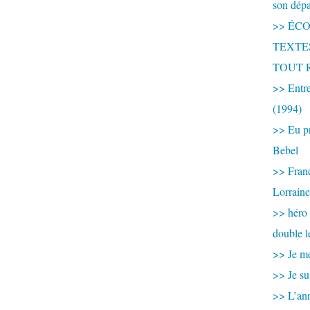
son dép
>> ÉCOU
TEXTES 
TOUT 
>> Entre
(1994)
>> Eu pr
Bebel
>> France
Lorraine
>> héro
double l
>> Je me
>> Je su
>> L’ann