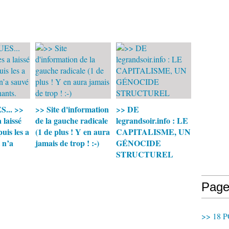
... >>
>> Site d'information
>> DE
a laissé
de la gauche radicale
legrandsoir.info : LE
 puis les a
(1 de plus ! Y en aura
CAPITALISME, UN
t n’a
jamais de trop ! :-)
GÉNOCIDE
STRUCTUREL
Page
>> 18 P