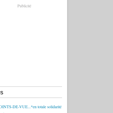
Publicité
s
OINTS-DE-VUE...*en totale solidarité