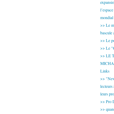
expansio
l’espace
mondial 
>> Le mi
bascule 
>> Le po
>> Le "
>> LE T
MICHA
Links
>> "New
lecteurs
leurs pr
>> Pro 
>> qua