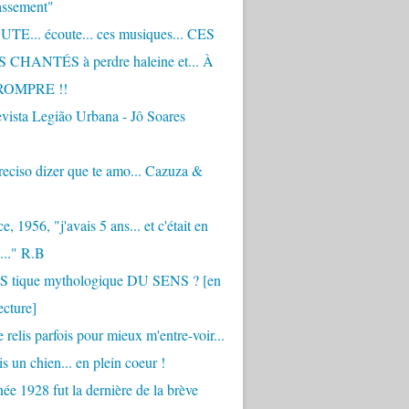
assement"
TE... écoute... ces musiques... CES
CHANTÉS à perdre haleine et... À
ROMPRE !!
vista Legião Urbana - Jô Soares
eciso dizer que te amo... Cazuza &
, 1956, "j'avais 5 ans... et c'était en
..." R.B
 S tique mythologique DU SENS ? [en
ecture]
 relis parfois pour mieux m'entre-voir...
is un chien... en plein coeur !
ée 1928 fut la dernière de la brève