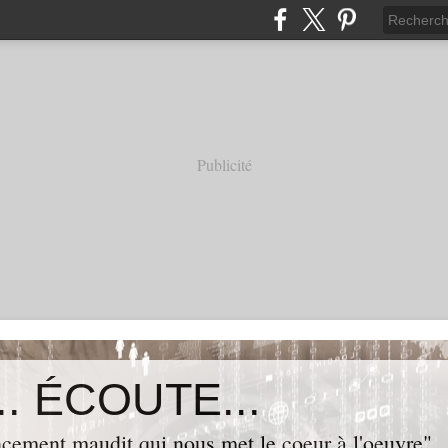
Publicité
. ÉCOUTE...
cement maudit qui nous met le coeur à l'oeuvre"