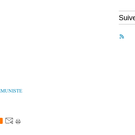
Suiv
MMUNISTE
0