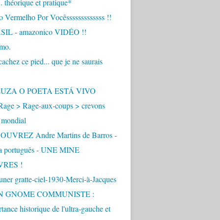
.. théorique et pratique*
 Vermelho Por Vocêsssssssssssss !!
IL - amazonico VIDÉO !!
imo.
achez ce pied... que je ne saurais
"
ZUZA O POETA ESTÁ VIVO
Rage > Rage-aux-coups > crevons
 mondial
UVREZ Andre Martins de Barros -
ua português - UNE MINE
VRES !
ner gratte-ciel-1930-Merci-à-Jacques
UN GNOME COMMUNISTE :
tance historique de l'ultra-gauche et