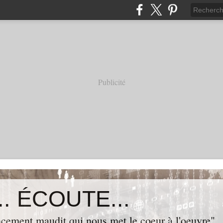
Publicité
. ÉCOUTE...
cement maudit qui nous met le coeur à l'oeuvre"