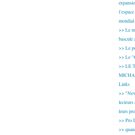
expansio
l’espace
mondial 
>> Le mi
bascule 
>> Le po
>> Le "
>> LE T
MICHA
Links
>> "New
lecteurs
leurs pr
>> Pro 
>> qua