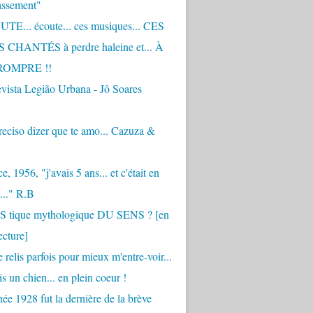
assement"
TE... écoute... ces musiques... CES
CHANTÉS à perdre haleine et... À
ROMPRE !!
vista Legião Urbana - Jô Soares
eciso dizer que te amo... Cazuza &
, 1956, "j'avais 5 ans... et c'était en
..." R.B
 S tique mythologique DU SENS ? [en
ecture]
 relis parfois pour mieux m'entre-voir...
is un chien... en plein coeur !
ée 1928 fut la dernière de la brève