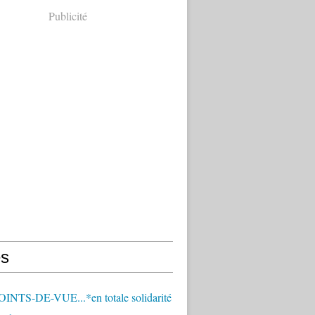
Publicité
s
OINTS-DE-VUE...*en totale solidarité