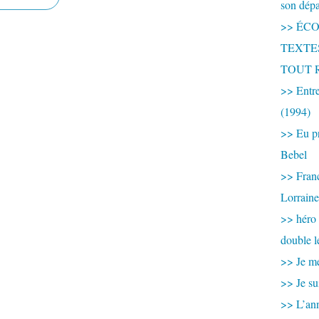
son dép
>> ÉCOU
TEXTES 
TOUT 
>> Entre
(1994)
>> Eu pr
Bebel
>> France
Lorraine
>> héro
double l
>> Je me
>> Je su
>> L’ann