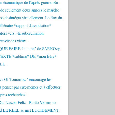
n économique de l’après-guerre. En
 de seulement deux années le marché
se désintégra virtuellement. Le flux du
llénaire *rapport d'association*
alors vers >la subordination
uvoir des vieux...
QUE FAIRE ? intime" de SARKOzy.
EXTE *sublime* DE *mon frère*
ËL
s Of Tomorrow" encourage les
 à penser par eux-mêmes et à effectuer
opres recherches.
Dia Nascer Feliz - Barão Vermelho
nd LE RÉEL se met LUCIDEMENT