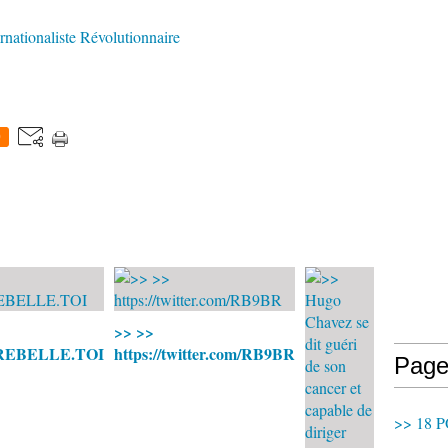
tionaliste Révolutionnaire
0
>> >>
m/REBELLE.TOI
https://twitter.com/RB9BR
Page
>> 18 P