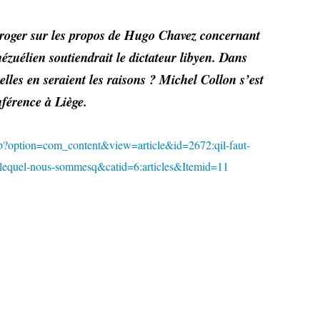
roger sur les propos de Hugo Chavez concernant
nézuélien soutiendrait le dictateur libyen. Dans
elles en seraient les raisons ? Michel Collon s’est
nférence à Liège.
hp?option=com_content&view=article&id=2672:qil-faut-
s-lequel-nous-sommesq&catid=6:articles&Itemid=11