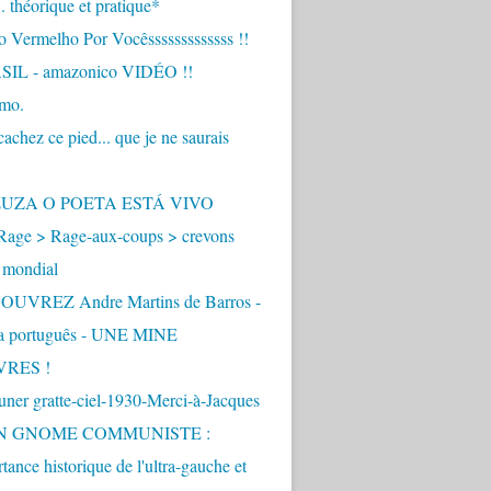
.. théorique et pratique*
 Vermelho Por Vocêsssssssssssss !!
IL - amazonico VIDÉO !!
imo.
achez ce pied... que je ne saurais
"
ZUZA O POETA ESTÁ VIVO
Rage > Rage-aux-coups > crevons
 mondial
UVREZ Andre Martins de Barros -
ua português - UNE MINE
VRES !
ner gratte-ciel-1930-Merci-à-Jacques
UN GNOME COMMUNISTE :
tance historique de l'ultra-gauche et