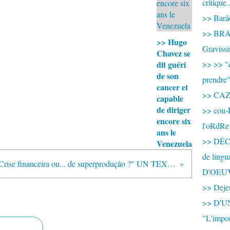
critique.
>> Barão
>> BRAS
>> Hugo
Graviss
Chavez se
dit guéri
>> >> "c
de son
prendre
cancer et
>> CA
capable
de diriger
>> cou-
encore six
l'oRdRe
ans le
>> DÉCO
Venezuela
de ling
>> "Crise financeira ou... de superprodução ?" UN TEXTE ESSENTIEL !!
D'OEU
>> Dejeu
>> D'
"L'impor