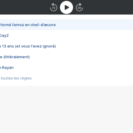
nsformé l’ennui en chef-d’œuvre
 DayZ
 a 13 ans (et vous l'avez ignoré)
e (littéralement)
im Rayan
 toutes les règles
s les jeux vidéo
us choquant de Rockstar ? - Le scandale BULLY
e plus moche de Steam
du RÊVE tourne au CAUCHEMAR
pendant 8 heures