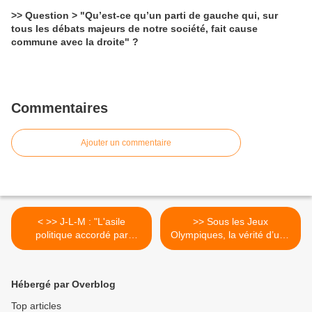
>> Question > "Qu’est-ce qu’un parti de gauche qui, sur
tous les débats majeurs de notre société, fait cause
commune avec la droite" ?
Commentaires
Ajouter un commentaire
< >> J-L-M : "L'asile
>> Sous les Jeux
politique accordé par
Olympiques, la vérité d’une
l'Equateur à Julian Assange
époque >
est une bonne nouvelle" !
Hébergé par Overblog
Top articles