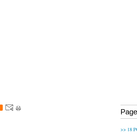
0
Page
>> 18 P