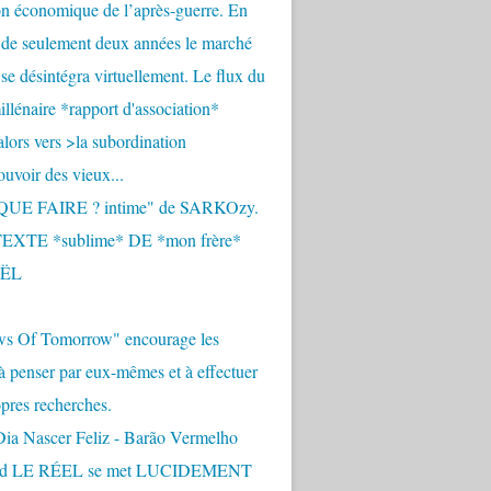
n économique de l’après-guerre. En
 de seulement deux années le marché
se désintégra virtuellement. Le flux du
llénaire *rapport d'association*
alors vers >la subordination
uvoir des vieux...
QUE FAIRE ? intime" de SARKOzy.
EXTE *sublime* DE *mon frère*
ËL
s Of Tomorrow" encourage les
 à penser par eux-mêmes et à effectuer
opres recherches.
Dia Nascer Feliz - Barão Vermelho
nd LE RÉEL se met LUCIDEMENT