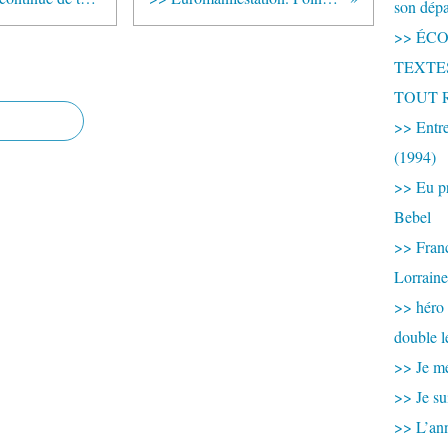
son dép
>> ÉCOU
TEXTES 
TOUT 
>> Entre
(1994)
>> Eu pr
Bebel
>> France
Lorraine
>> héro
double l
>> Je me
>> Je su
>> L’ann