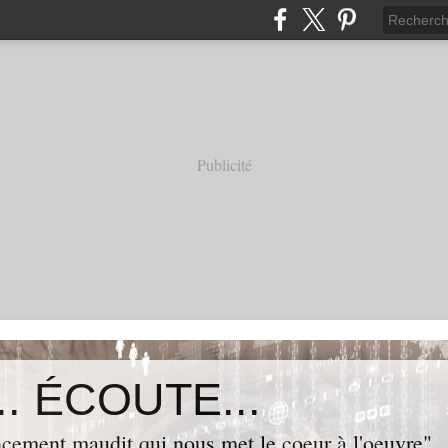
Publicité
. ÉCOUTE...
cement maudit qui nous met le coeur à l'oeuvre"