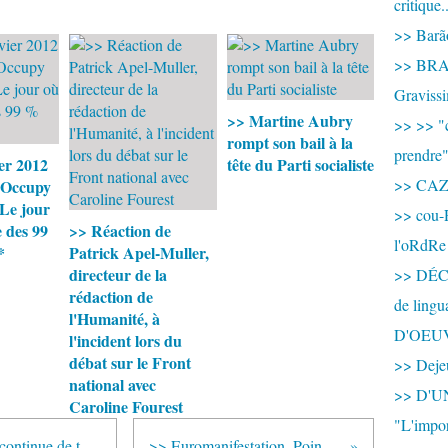
critique.
>> Barão
>> BRAS
Graviss
>> Martine Aubry
>> >> "c
rompt son bail à la
prendre
er 2012
tête du Parti socialiste
>> CA
 Occupy
*Le jour
>> cou-
 des 99
>> Réaction de
l'oRdRe
*
Patrick Apel-Muller,
directeur de la
>> DÉCO
rédaction de
de ling
l'Humanité, à
D'OEU
l'incident lors du
débat sur le Front
>> Dejeu
national avec
>> D'
Caroline Fourest
"L'impor
>> Le virus informatique Stuxnet continue de toucher l'Iran
>> Euromanifestation. Points de vue