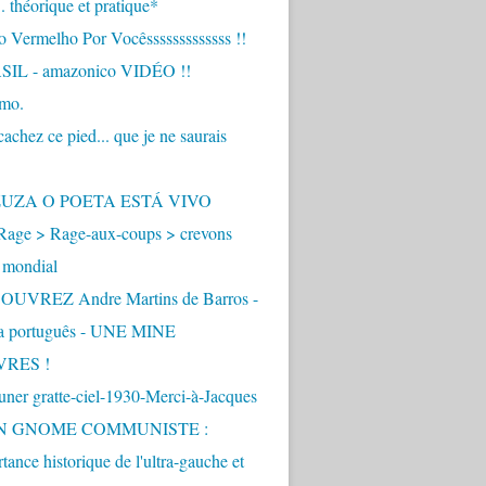
.. théorique et pratique*
 Vermelho Por Vocêsssssssssssss !!
IL - amazonico VIDÉO !!
imo.
achez ce pied... que je ne saurais
"
ZUZA O POETA ESTÁ VIVO
Rage > Rage-aux-coups > crevons
 mondial
UVREZ Andre Martins de Barros -
ua português - UNE MINE
VRES !
ner gratte-ciel-1930-Merci-à-Jacques
UN GNOME COMMUNISTE :
tance historique de l'ultra-gauche et