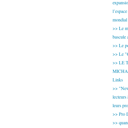
expansio
l’espace
mondial 
>> Le mi
bascule 
>> Le po
>> Le "
>> LE T
MICHA
Links
>> "New
lecteurs
leurs pr
>> Pro 
>> qua