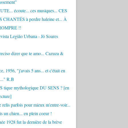
assement"
TE... écoute... ces musiques... CES
CHANTÉS à perdre haleine et... À
ROMPRE !!
vista Legião Urbana - Jô Soares
eciso dizer que te amo... Cazuza &
, 1956, "j'avais 5 ans... et c'était en
..." R.B
 S tique mythologique DU SENS ? [en
ecture]
 relis parfois pour mieux m'entre-voir...
is un chien... en plein coeur !
ée 1928 fut la dernière de la brève