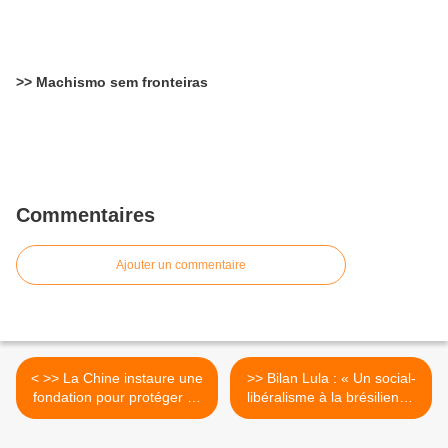
>> Machismo sem fronteiras
Commentaires
Ajouter un commentaire
< >> La Chine instaure une
>> Bilan Lula : « Un social-
fondation pour protéger sa
libéralisme à la brésilienne
plus grande forêt tropicale
» ??? >