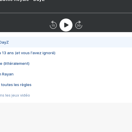
 DayZ
 a 13 ans (et vous l'avez ignoré)
e (littéralement)
im Rayan
 toutes les règles
s les jeux vidéo
us choquant de Rockstar ? - Le scandale BULLY
e plus moche de Steam
du RÊVE tourne au CAUCHEMAR