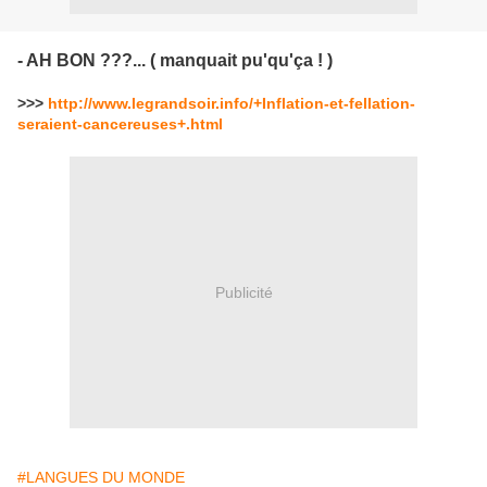
- AH BON ???... ( manquait pu'qu'ça ! )
>>>
http://www.legrandsoir.info/+Inflation-et-fellation-
seraient-cancereuses+.html
Publicité
#LANGUES DU MONDE