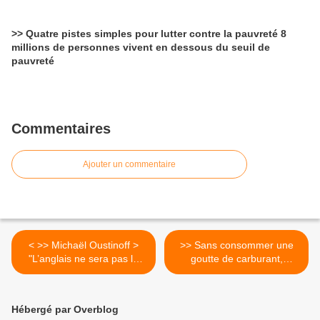
>> Quatre pistes simples pour lutter contre la pauvreté 8
millions de personnes vivent en dessous du seuil de
pauvreté
Commentaires
Ajouter un commentaire
< >> Michaël Oustinoff >
>> Sans consommer une
"L’anglais ne sera pas la
goutte de carburant,
lingua franca de l’Internet"
propulsé par quatre
moteurs électriques à
hélices alimentés par plus
Hébergé par Overblog
de 11.600 cellules solaires,