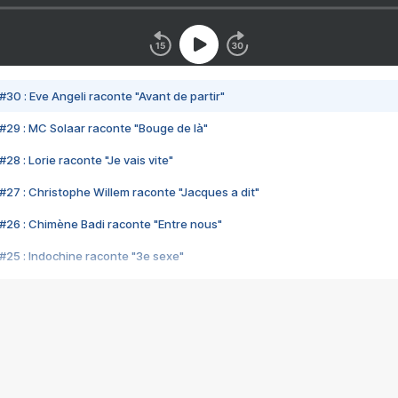
#30 : Eve Angeli raconte "Avant de partir"
#29 : MC Solaar raconte "Bouge de là"
28 : Lorie raconte "Je vais vite"
#27 : Christophe Willem raconte "Jacques a dit"
#26 : Chimène Badi raconte "Entre nous"
#25 : Indochine raconte "3e sexe"
#24 : Zaho raconte "C'est chelou"
#23 : Patrick Bruel raconte "Au café des délices"
#22 : Kyo raconte "Le chemin"
#21 : Nolwenn Leroy raconte "Cassé"