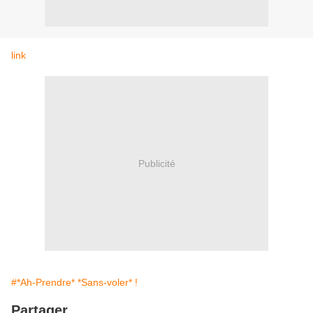
link
Publicité
#*Ah-Prendre* *Sans-voler* !
Partager