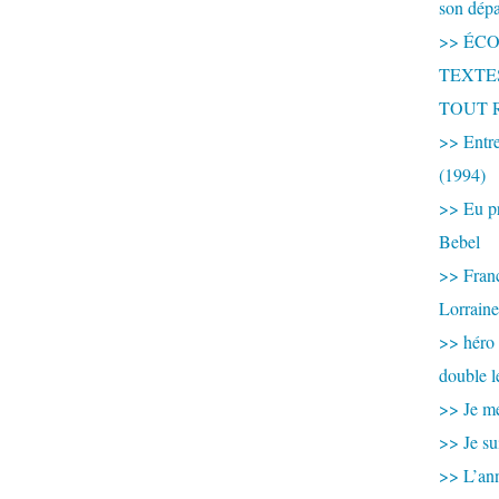
son dép
>> ÉCOU
TEXTES 
TOUT 
>> Entre
(1994)
>> Eu pr
Bebel
>> France
Lorraine
>> héro
double l
>> Je me
>> Je su
>> L’ann