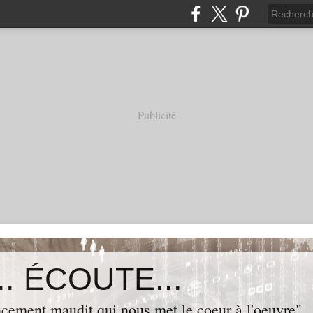
Publicité
. ÉCOUTE...
cement maudit qui nous met le coeur à l'oeuvre"