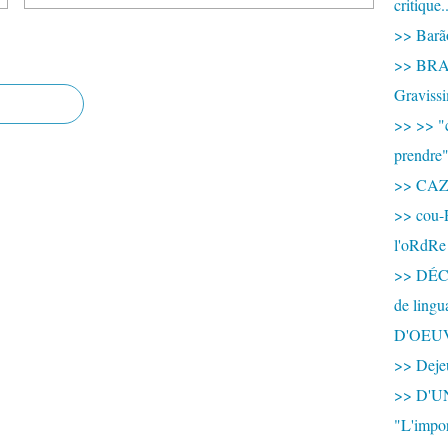
critique.
>> Barão
>> BRAS
Graviss
>> >> "c
prendre
>> CA
>> cou-
l'oRdRe
>> DÉCO
de ling
D'OEU
>> Dejeu
>> D'
"L'impor