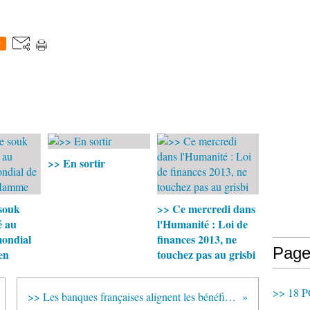
0
>> En sortir
 souk
>> Ce mercredi dans
é au
l'Humanité : Loi de
mondial
finances 2013, ne
Page
en
touchez pas au grisbi
>> 18 P
>> Les banques françaises alignent les bénéfices