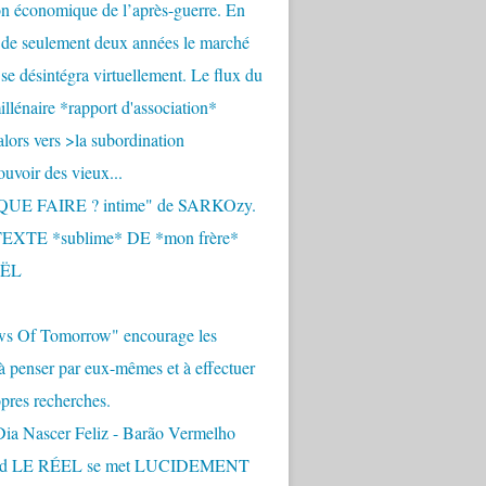
n économique de l’après-guerre. En
 de seulement deux années le marché
se désintégra virtuellement. Le flux du
llénaire *rapport d'association*
alors vers >la subordination
uvoir des vieux...
QUE FAIRE ? intime" de SARKOzy.
EXTE *sublime* DE *mon frère*
ËL
s Of Tomorrow" encourage les
 à penser par eux-mêmes et à effectuer
opres recherches.
Dia Nascer Feliz - Barão Vermelho
nd LE RÉEL se met LUCIDEMENT