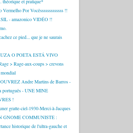
.. théorique et pratique*
 Vermelho Por Vocêsssssssssssss !!
IL - amazonico VIDÉO !!
imo.
achez ce pied... que je ne saurais
"
ZUZA O POETA ESTÁ VIVO
Rage > Rage-aux-coups > crevons
 mondial
UVREZ Andre Martins de Barros -
ua português - UNE MINE
VRES !
ner gratte-ciel-1930-Merci-à-Jacques
UN GNOME COMMUNISTE :
tance historique de l'ultra-gauche et