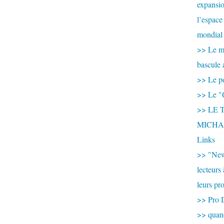
expansio
l’espace
mondial 
>> Le mi
bascule 
>> Le po
>> Le "
>> LE T
MICHA
Links
>> "New
lecteurs
leurs pr
>> Pro 
>> qua