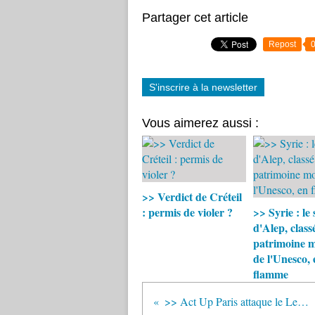
Partager cet article
Repost
S'inscrire à la newsletter
Vous aimerez aussi :
>> Verdict de Créteil
: permis de violer ?
>> Syrie : le
d'Alep, class
patrimoine 
de l'Unesco, 
flamme
>> Act Up Paris attaque le Leem