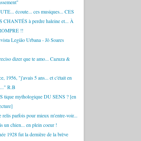
assement"
TE... écoute... ces musiques... CES
CHANTÉS à perdre haleine et... À
ROMPRE !!
vista Legião Urbana - Jô Soares
eciso dizer que te amo... Cazuza &
, 1956, "j'avais 5 ans... et c'était en
..." R.B
 S tique mythologique DU SENS ? [en
ecture]
 relis parfois pour mieux m'entre-voir...
is un chien... en plein coeur !
ée 1928 fut la dernière de la brève