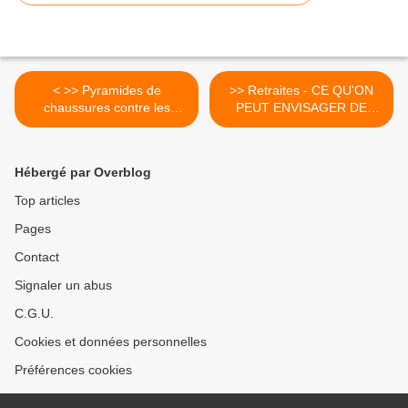
< >> Pyramides de
>> Retraites - CE QU'ON
chaussures contre les
PEUT ENVISAGER DE
mines antipersonnel, dans
FAIRE POUR
31 villes de France
TRANSFORMER L'ESSAI
LE 2 OCTOBRE >
Hébergé par Overblog
Top articles
Pages
Contact
Signaler un abus
C.G.U.
Cookies et données personnelles
Préférences cookies