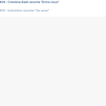
#26 : Chimène Badi raconte "Entre nous"
#25 : Indochine raconte "3e sexe"
#24 : Zaho raconte "C'est chelou"
#23 : Patrick Bruel raconte "Au café des délices"
#22 : Kyo raconte "Le chemin"
#21 : Nolwenn Leroy raconte "Cassé"
#20 : Patrick Hernandez raconte "Born to be alive"
#19 : Lorie raconte "Près de moi"
#18 : Michael Jones raconte "A nos actes manqués" (avec Jean-Jacque
#17 : Khaled raconte "Aïcha"
#16 : Corneille raconte "Parce qu'on vient de loin"
#15 : Indochine raconte "L'aventurier"
14 : Lorie raconte "Sur un air latino"