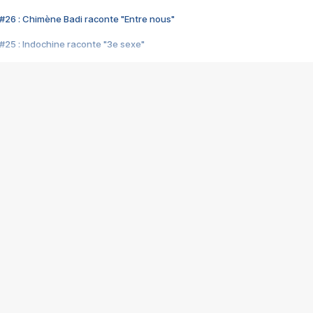
#26 : Chimène Badi raconte "Entre nous"
#25 : Indochine raconte "3e sexe"
#24 : Zaho raconte "C'est chelou"
#23 : Patrick Bruel raconte "Au café des délices"
#22 : Kyo raconte "Le chemin"
#21 : Nolwenn Leroy raconte "Cassé"
#20 : Patrick Hernandez raconte "Born to be alive"
#19 : Lorie raconte "Près de moi"
#18 : Michael Jones raconte "A nos actes manqués" (avec Jean-Jacque
#17 : Khaled raconte "Aïcha"
#16 : Corneille raconte "Parce qu'on vient de loin"
#15 : Indochine raconte "L'aventurier"