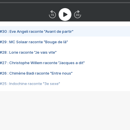
#30 : Eve Angeli raconte "Avant de partir"
#29 : MC Solaar raconte "Bouge de là"
28 : Lorie raconte "Je vais vite"
#27 : Christophe Willem raconte "Jacques a dit"
#26 : Chimène Badi raconte "Entre nous"
#25 : Indochine raconte "3e sexe"
#24 : Zaho raconte "C'est chelou"
#23 : Patrick Bruel raconte "Au café des délices"
#22 : Kyo raconte "Le chemin"
#21 : Nolwenn Leroy raconte "Cassé"