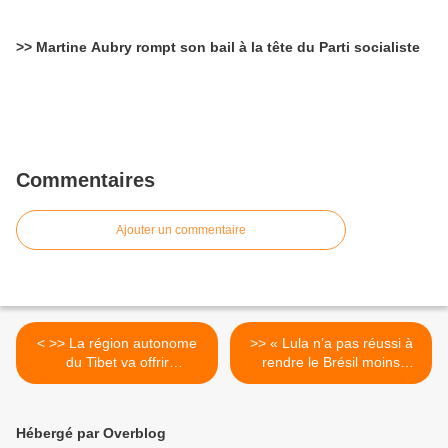
>> Martine Aubry rompt son bail à la tête du Parti socialiste
Commentaires
Ajouter un commentaire
< >> La région autonome
>> « Lula n’a pas réussi à
du Tibet va offrir
rendre le Brésil moins
gratuitement une éducation
inégalitaire » >
préscolaire bilingue aux
élèves d'ici 2015
Hébergé par Overblog