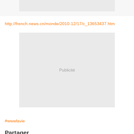
http://french.news.cn/monde/2010-12/17/c_13653437.htm
Publicité
#wwwlavie
Partager