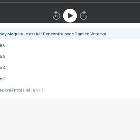
bey Maguire, c'est lui ! Rencontre avec Damien Witecka
e 6
e 5
e 4
e 3
s créatrices de la VF !
e 2
e 1
e Mektoub My Love arrive enfin ! Rencontre avec Shaïn Boumedine et Sal
i : après Toni en famille