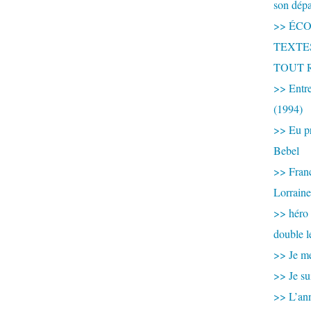
son dép
>> ÉCOU
TEXTES 
TOUT 
>> Entre
(1994)
>> Eu pr
Bebel
>> France
Lorraine
>> héro
double l
>> Je me
>> Je su
>> L’ann