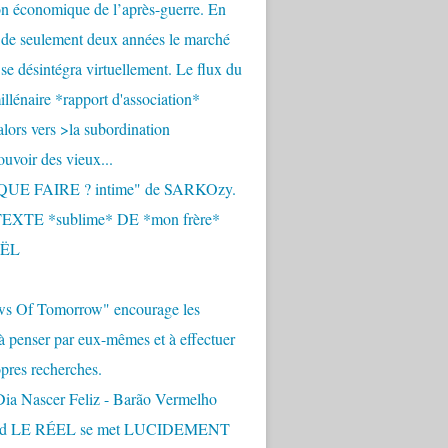
n économique de l’après-guerre. En
 de seulement deux années le marché
se désintégra virtuellement. Le flux du
llénaire *rapport d'association*
alors vers >la subordination
uvoir des vieux...
QUE FAIRE ? intime" de SARKOzy.
EXTE *sublime* DE *mon frère*
ËL
s Of Tomorrow" encourage les
 à penser par eux-mêmes et à effectuer
opres recherches.
Dia Nascer Feliz - Barão Vermelho
nd LE RÉEL se met LUCIDEMENT