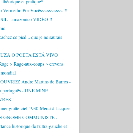
.. théorique et pratique*
 Vermelho Por Vocêsssssssssssss !!
IL - amazonico VIDÉO !!
imo.
achez ce pied... que je ne saurais
"
ZUZA O POETA ESTÁ VIVO
Rage > Rage-aux-coups > crevons
 mondial
UVREZ Andre Martins de Barros -
ua português - UNE MINE
VRES !
ner gratte-ciel-1930-Merci-à-Jacques
UN GNOME COMMUNISTE :
tance historique de l'ultra-gauche et