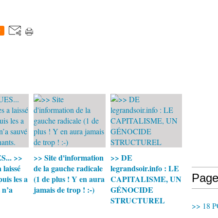
0
... >>
>> Site d'information
>> DE
a laissé
de la gauche radicale
legrandsoir.info : LE
Page
 puis les a
(1 de plus ! Y en aura
CAPITALISME, UN
t n’a
jamais de trop ! :-)
GÉNOCIDE
STRUCTUREL
>> 18 P