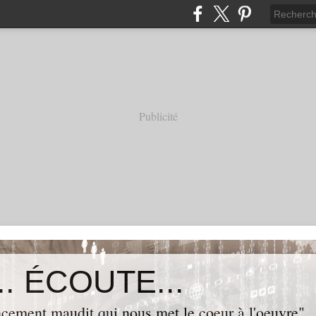
Publicité
. ÉCOUTE...
cement maudit qui nous met le coeur à l'oeuvre"