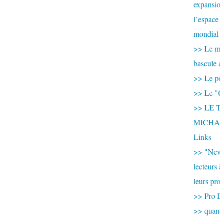
expansio
l’espace
mondial 
>> Le mi
bascule 
>> Le po
>> Le "
>> LE T
MICHA
Links
>> "New
lecteurs
leurs pr
>> Pro 
>> qua