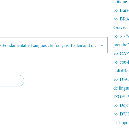
critique.
>> Barão
>> BRAS
Graviss
>> >> "c
prendre
>> Accueil > Fondamental > Langues : le français, l’allemand ou le tchèque sont originaires… de Turquie
>> CA
>> cou-
l'oRdRe
>> DÉCO
de ling
D'OEU
>> Dejeu
>> D'
"L'impor