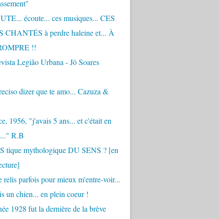
assement"
TE... écoute... ces musiques... CES
CHANTÉS à perdre haleine et... À
ROMPRE !!
vista Legião Urbana - Jô Soares
eciso dizer que te amo... Cazuza &
, 1956, "j'avais 5 ans... et c'était en
..." R.B
 S tique mythologique DU SENS ? [en
ecture]
 relis parfois pour mieux m'entre-voir...
is un chien... en plein coeur !
ée 1928 fut la dernière de la brève