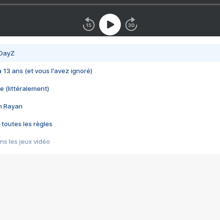
 DayZ
 a 13 ans (et vous l'avez ignoré)
e (littéralement)
im Rayan
 toutes les règles
s les jeux vidéo
us choquant de Rockstar ? - Le scandale BULLY
e plus moche de Steam
du RÊVE tourne au CAUCHEMAR
pendant 8 heures