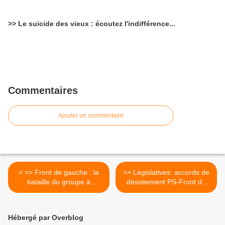
>> Le suicide des vieux : écoutez l'indifférence...
Commentaires
Ajouter un commentaire
< >> Front de gauche : la
>> Législatives: accords de
bataille du groupe à
désistement PS-Front de
l'Assemblée
gauche-Verts en Ile-de-
france >
Hébergé par Overblog