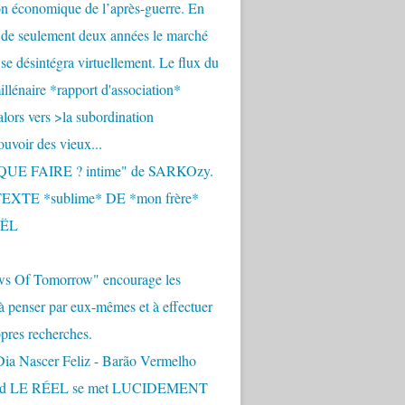
n économique de l’après-guerre. En
 de seulement deux années le marché
se désintégra virtuellement. Le flux du
llénaire *rapport d'association*
alors vers >la subordination
uvoir des vieux...
QUE FAIRE ? intime" de SARKOzy.
EXTE *sublime* DE *mon frère*
ËL
s Of Tomorrow" encourage les
 à penser par eux-mêmes et à effectuer
opres recherches.
Dia Nascer Feliz - Barão Vermelho
nd LE RÉEL se met LUCIDEMENT