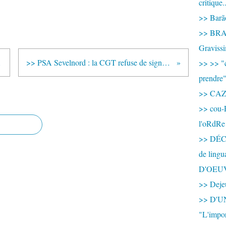
critique.
>> Barão
>> BRAS
Graviss
 chaude
>> PSA Sevelnord : la CGT refuse de signer l'accord de compétitivité
>> >> "c
prendre
>> CA
>> cou-
l'oRdRe
>> DÉCO
de ling
D'OEU
>> Dejeu
>> D'
"L'impor