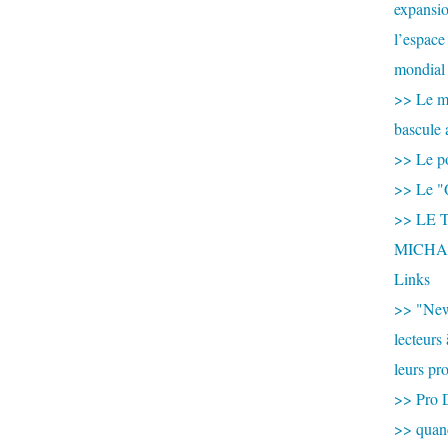
expansio
l’espace
mondial 
>> Le mi
bascule 
>> Le po
>> Le "
>> LE T
MICHA
Links
>> "New
lecteurs
leurs pr
>> Pro 
>> qua