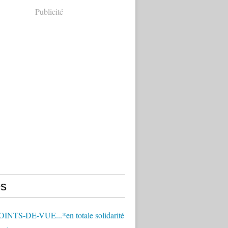
Publicité
s
OINTS-DE-VUE...*en totale solidarité