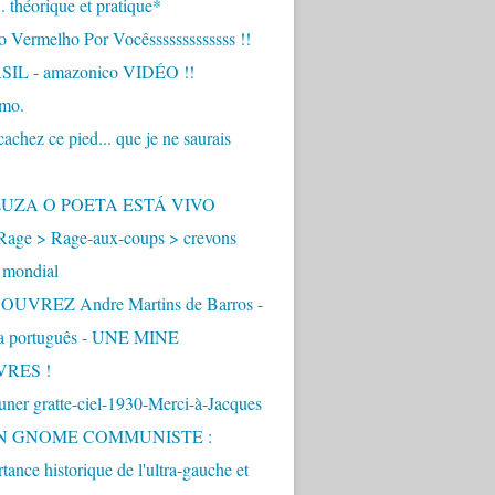
.. théorique et pratique*
 Vermelho Por Vocêsssssssssssss !!
IL - amazonico VIDÉO !!
imo.
achez ce pied... que je ne saurais
"
ZUZA O POETA ESTÁ VIVO
Rage > Rage-aux-coups > crevons
 mondial
UVREZ Andre Martins de Barros -
ua português - UNE MINE
VRES !
ner gratte-ciel-1930-Merci-à-Jacques
UN GNOME COMMUNISTE :
tance historique de l'ultra-gauche et