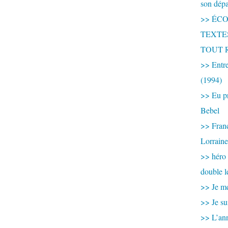
son dép
>> ÉCOU
TEXTES 
TOUT 
>> Entre
(1994)
>> Eu pr
Bebel
>> France
Lorraine
>> héro
double l
>> Je me
>> Je su
>> L’ann