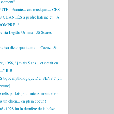
assement"
TE... écoute... ces musiques... CES
CHANTÉS à perdre haleine et... À
ROMPRE !!
vista Legião Urbana - Jô Soares
eciso dizer que te amo... Cazuza &
, 1956, "j'avais 5 ans... et c'était en
..." R.B
 S tique mythologique DU SENS ? [en
ecture]
 relis parfois pour mieux m'entre-voir...
is un chien... en plein coeur !
ée 1928 fut la dernière de la brève