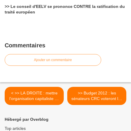
>> Le conseil d'EELV se prononce CONTRE la ratification du
traité européen
Commentaires
Ajouter un commentaire
< >> LA DROITE : mettre
>> Budget 2012 : les
l’organisation capitaliste de
sénateurs CRC voteront les
la société hors d’atteinte de
recettes de la gauche >
l’intervention citoyenne
Hébergé par Overblog
Top articles