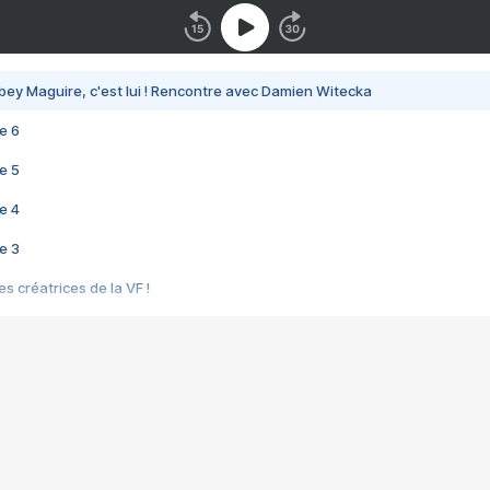
bey Maguire, c'est lui ! Rencontre avec Damien Witecka
e 6
e 5
e 4
e 3
s créatrices de la VF !
e 2
e 1
e Mektoub My Love arrive enfin ! Rencontre avec Shaïn Boumedine et Sal
i : après Toni en famille
elle réalise le bouleversant Dites lui que je l'aime