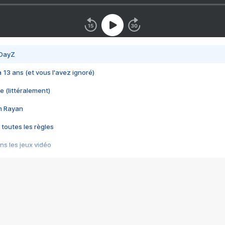
 DayZ
 a 13 ans (et vous l'avez ignoré)
e (littéralement)
im Rayan
 toutes les règles
s les jeux vidéo
us choquant de Rockstar ? - Le scandale BULLY
e plus moche de Steam
du RÊVE tourne au CAUCHEMAR
pendant 8 heures