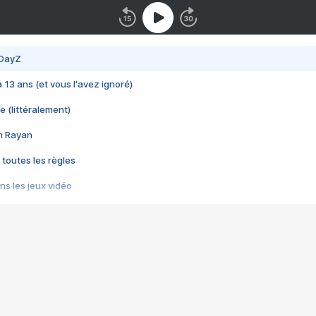
 DayZ
 a 13 ans (et vous l'avez ignoré)
e (littéralement)
im Rayan
 toutes les règles
s les jeux vidéo
us choquant de Rockstar ? - Le scandale BULLY
e plus moche de Steam
du RÊVE tourne au CAUCHEMAR
pendant 8 heures
it… à tort