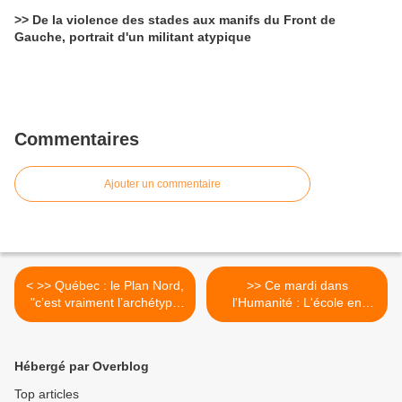
>> De la violence des stades aux manifs du Front de
Gauche, portrait d'un militant atypique
Commentaires
Ajouter un commentaire
< >> Québec : le Plan Nord,
>> Ce mardi dans
"c’est vraiment l’archétype
l'Humanité : L'école en
du paradis néolibéral"
chantier. "Il n'y a pas
d'école de la justice et de
l'égalité dans un océan
Hébergé par Overblog
d'inégalités". >
Top articles