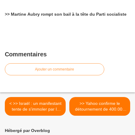
>> Martine Aubry rompt son bail à la tête du Parti socialiste
Commentaires
Ajouter un commentaire
< >> Israël : un manifestant
>> Yahoo confirme le
tente de s'immoler par le
détournement de 400.000
feu pour "la justice sociale"
comptes d'utilisateur par
des pirates. < "un signal
d'alerte" plutôt qu'une
Hébergé par Overblog
menace. >