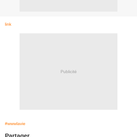
link
Publicité
#wwwlavie
Partager