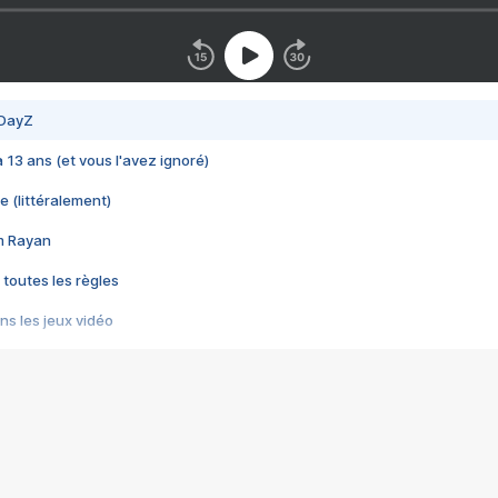
 DayZ
 a 13 ans (et vous l'avez ignoré)
e (littéralement)
im Rayan
 toutes les règles
s les jeux vidéo
us choquant de Rockstar ? - Le scandale BULLY
e plus moche de Steam
du RÊVE tourne au CAUCHEMAR
pendant 8 heures