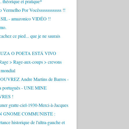
.. théorique et pratique*
 Vermelho Por Vocêsssssssssssss !!
IL - amazonico VIDÉO !!
imo.
achez ce pied... que je ne saurais
"
ZUZA O POETA ESTÁ VIVO
Rage > Rage-aux-coups > crevons
 mondial
UVREZ Andre Martins de Barros -
ua português - UNE MINE
VRES !
ner gratte-ciel-1930-Merci-à-Jacques
UN GNOME COMMUNISTE :
tance historique de l'ultra-gauche et