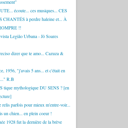
assement"
TE... écoute... ces musiques... CES
CHANTÉS à perdre haleine et... À
ROMPRE !!
vista Legião Urbana - Jô Soares
eciso dizer que te amo... Cazuza &
, 1956, "j'avais 5 ans... et c'était en
..." R.B
 S tique mythologique DU SENS ? [en
ecture]
 relis parfois pour mieux m'entre-voir...
is un chien... en plein coeur !
ée 1928 fut la dernière de la brève