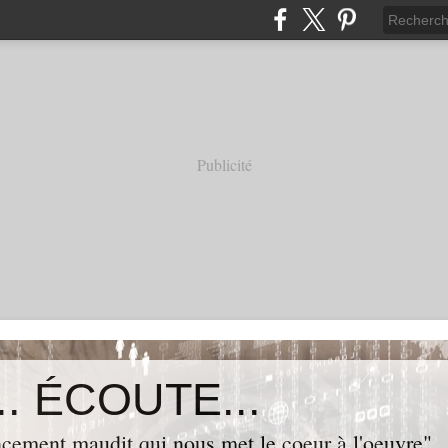
Publicité
. ÉCOUTE...
cement maudit qui nous met le coeur à l'oeuvre"