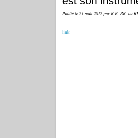
est son instrum
Publié le
21 août 2012
par R.B, BR, ou RB
link