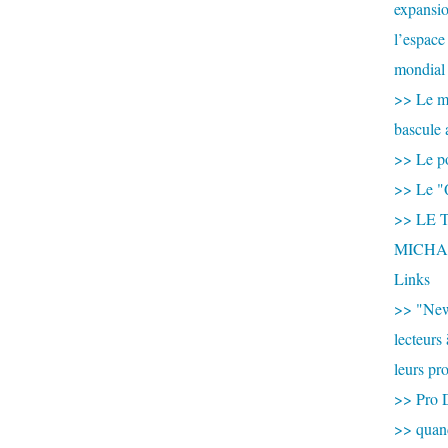
expansio
l’espace
mondial 
>> Le mi
bascule 
>> Le po
>> Le "
>> LE T
MICHA
Links
>> "New
lecteurs
leurs pr
>> Pro 
>> qua