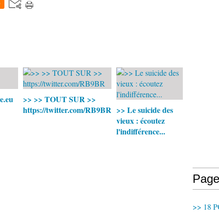
0
e.eu
>> >> TOUT SUR >>
https://twitter.com/RB9BR
>> Le suicide des
vieux : écoutez
l'indifférence...
Page
>> 18 P