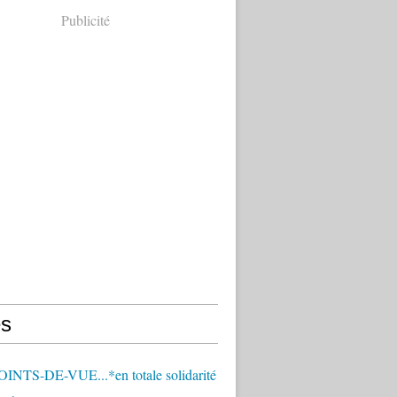
Publicité
s
OINTS-DE-VUE...*en totale solidarité