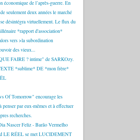
n économique de l’après-guerre. En
 de seulement deux années le marché
se désintégra virtuellement. Le flux du
llénaire *rapport d'association*
alors vers >la subordination
uvoir des vieux...
QUE FAIRE ? intime" de SARKOzy.
EXTE *sublime* DE *mon frère*
ËL
s Of Tomorrow" encourage les
 à penser par eux-mêmes et à effectuer
opres recherches.
Dia Nascer Feliz - Barão Vermelho
nd LE RÉEL se met LUCIDEMENT