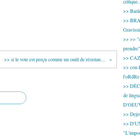
critique.
>> Barão
>> BRAS
Graviss
>> >> "c
prendre
>> CA
>> si le vote est perçu comme un outil de résistance par certains, il est pour nos élites un instrument de domination.
>> cou-
l'oRdRe
>> DÉCO
de ling
D'OEU
>> Dejeu
>> D'
"L'impor