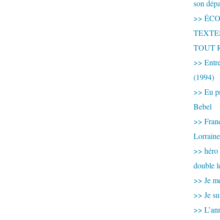
son dép
>> ÉCOU
TEXTES 
TOUT 
>> Entre
(1994)
>> Eu pr
Bebel
>> France
Lorraine
>> héro
double l
>> Je me
>> Je su
>> L’ann