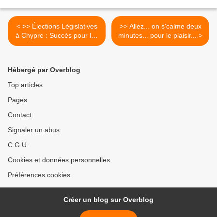
< >> Élections Législatives
>> Allez... on s'calme deux
à Chypre : Succès pour les
minutes... pour le plaisir... >
communistes (AKEL)
Hébergé par Overblog
Top articles
Pages
Contact
Signaler un abus
C.G.U.
Cookies et données personnelles
Préférences cookies
Créer un blog sur Overblog