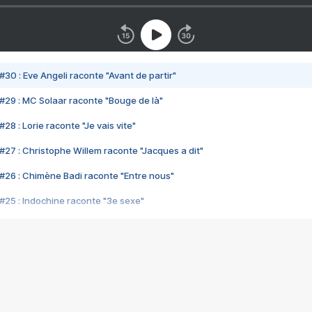
#30 : Eve Angeli raconte "Avant de partir"
#29 : MC Solaar raconte "Bouge de là"
28 : Lorie raconte "Je vais vite"
#27 : Christophe Willem raconte "Jacques a dit"
#26 : Chimène Badi raconte "Entre nous"
#25 : Indochine raconte "3e sexe"
#24 : Zaho raconte "C'est chelou"
#23 : Patrick Bruel raconte "Au café des délices"
#22 : Kyo raconte "Le chemin"
#21 : Nolwenn Leroy raconte "Cassé"