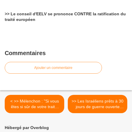
>> Le conseil d'EELV se prononce CONTRE la ratification du
traité européen
Commentaires
Ajouter un commentaire
< >> Mélenchon : "Si vous
>> Les Israéliens prêts à 30
êtes si sûr de votre traité,
jours de guerre ouverte
pourquoi vous ne
avec l’Iran >
demandez pas son avis au
peuple ?"
Hébergé par Overblog