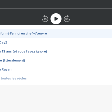
nsformé l’ennui en chef-d’œuvre
 DayZ
 a 13 ans (et vous l'avez ignoré)
e (littéralement)
im Rayan
 toutes les règles
s les jeux vidéo
us choquant de Rockstar ? - Le scandale BULLY
e plus moche de Steam