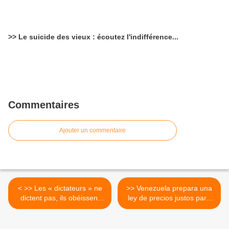
>> Le suicide des vieux : écoutez l'indifférence...
Commentaires
Ajouter un commentaire
< >> Les « dictateurs » ne
>> Venezuela prepara una
dictent pas, ils obéissent
ley de precios justos para
aux ordres ! SI...NON...
terminar con la
COUIC !!
especulación >