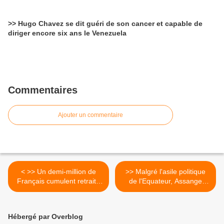
>> Hugo Chavez se dit guéri de son cancer et capable de
diriger encore six ans le Venezuela
Commentaires
Ajouter un commentaire
< >> Un demi-million de
>> Malgré l'asile politique
Français cumulent retraite
de l'Equateur, Assange
et emploi
risque l'extradition. la police
anglaise se prépare à
donner l’assaut à une
Hébergé par Overblog
ambassade pour arrêter