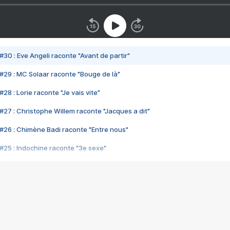
#30 : Eve Angeli raconte "Avant de partir"
#29 : MC Solaar raconte "Bouge de là"
28 : Lorie raconte "Je vais vite"
#27 : Christophe Willem raconte "Jacques a dit"
#26 : Chimène Badi raconte "Entre nous"
#25 : Indochine raconte "3e sexe"
#24 : Zaho raconte "C'est chelou"
#23 : Patrick Bruel raconte "Au café des délices"
#22 : Kyo raconte "Le chemin"
#21 : Nolwenn Leroy raconte "Cassé"