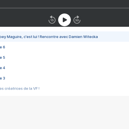
bey Maguire, c'est lui ! Rencontre avec Damien Witecka
e 6
e 5
e 4
e 3
s créatrices de la VF !
e 2
e 1
e Mektoub My Love arrive enfin ! Rencontre avec Shaïn Boumedine et Sal