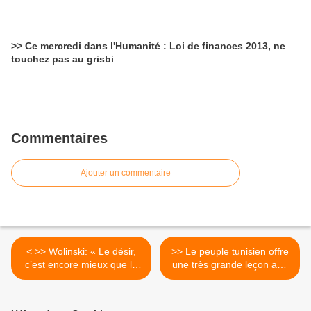
>> Ce mercredi dans l'Humanité : Loi de finances 2013, ne
touchez pas au grisbi
Commentaires
Ajouter un commentaire
< >> Wolinski: « Le désir,
>> Le peuple tunisien offre
c’est encore mieux que le
une très grande leçon aux
plaisir ! »
citoyens d’Europe >