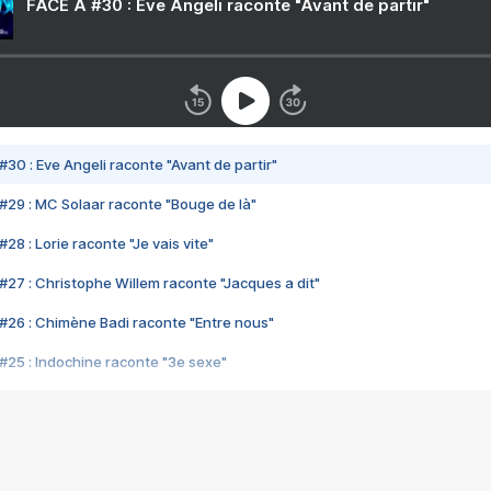
FACE A #30 : Eve Angeli raconte "Avant de partir"
#30 : Eve Angeli raconte "Avant de partir"
#29 : MC Solaar raconte "Bouge de là"
28 : Lorie raconte "Je vais vite"
#27 : Christophe Willem raconte "Jacques a dit"
#26 : Chimène Badi raconte "Entre nous"
#25 : Indochine raconte "3e sexe"
#24 : Zaho raconte "C'est chelou"
#23 : Patrick Bruel raconte "Au café des délices"
#22 : Kyo raconte "Le chemin"