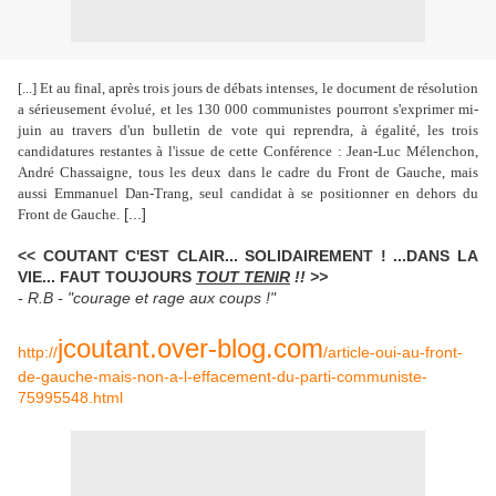
[...] Et au final, après trois jours de débats intenses,
le document de résolution
a sérieusement évolué, et les 130 000 communistes pourront s'exprimer mi-
juin au travers d'un bulletin de vote qui reprendra, à égalité, les trois
candidatures restantes à l'issue de cette Conférence : Jean-Luc Mélenchon,
André Chassaigne, tous les deux dans le cadre du Front de Gauche, mais
aussi Emmanuel Dan-Trang, seul candidat à se positionner en dehors du
[...]
Front de Gauche.
<< COUTANT C'EST CLAIR... SOLIDAIREMENT ! ...DANS LA
VIE... FAUT TOUJOURS
TOUT TENIR
!!
>>
- R.B - "courage et rage aux coups !"
jcoutant.over-blog.com
http://
/article-oui-au-front-
de-gauche-mais-non-a-l-effacement-du-parti-communiste-
75995548.html