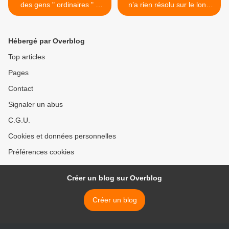
des gens " ordinaires " à
n’a rien résolu sur le long
s'organiser et parler pour
terme » >
eux-mêmes, à construire
leurs propres institutions et
Hébergé par Overblog
gérer leurs propres affaires,
peut être étonnante.
Top articles
Pages
Contact
Signaler un abus
C.G.U.
Cookies et données personnelles
Préférences cookies
Créer un blog sur Overblog
Créer un blog