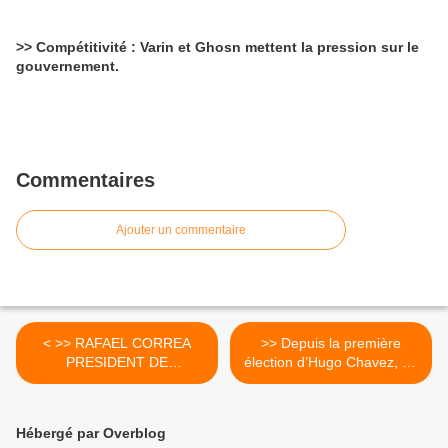
>> Compétitivité : Varin et Ghosn mettent la pression sur le
gouvernement.
Commentaires
Ajouter un commentaire
< >> RAFAEL CORREA
>> Depuis la première
PRESIDENT DE
élection d’Hugo Chavez, en
L’EQUATEUR mène
1999... >
d’audacieuses réformes
progressistes en Equateur.
Hébergé par Overblog