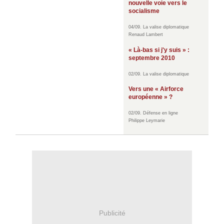
nouvelle voie vers le
socialisme
04/09. La valise diplomatique
Renaud Lambert
« Là-bas si j'y suis » :
septembre 2010
02/09. La valise diplomatique
Vers une « Airforce
européenne » ?
02/09. Défense en ligne
Philippe Leymarie
Publicité