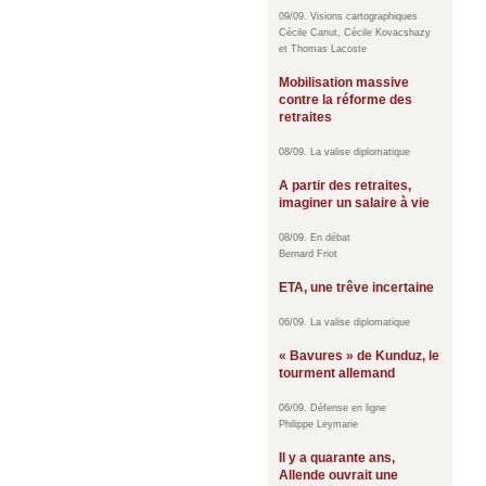
09/09. Visions cartographiques
Cécile Canut, Cécile Kovacshazy
et Thomas Lacoste
Mobilisation massive
contre la réforme des
retraites
08/09. La valise diplomatique
A partir des retraites,
imaginer un salaire à vie
08/09. En débat
Bernard Friot
ETA, une trêve incertaine
06/09. La valise diplomatique
« Bavures » de Kunduz, le
tourment allemand
06/09. Défense en ligne
Philippe Leymarie
Il y a quarante ans,
Allende ouvrait une