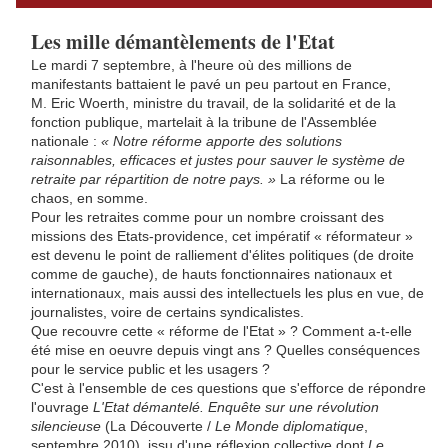
Les mille démantèlements de l'Etat
Le mardi 7 septembre, à l'heure où des millions de
manifestants battaient le pavé un peu partout en France,
M. Eric Woerth, ministre du travail, de la solidarité et de la
fonction publique, martelait à la tribune de l'Assemblée
nationale :
« Notre réforme apporte des solutions
raisonnables, efficaces et justes pour sauver le système de
retraite par répartition de notre pays. »
La réforme ou le
chaos, en somme.
Pour les retraites comme pour un nombre croissant des
missions des Etats-providence, cet impératif « réformateur »
est devenu le point de ralliement d'élites politiques (de droite
comme de gauche), de hauts fonctionnaires nationaux et
internationaux, mais aussi des intellectuels les plus en vue, de
journalistes, voire de certains syndicalistes.
Que recouvre cette « réforme de l'Etat » ? Comment a-t-elle
été mise en oeuvre depuis vingt ans ? Quelles conséquences
pour le service public et les usagers ?
C'est à l'ensemble de ces questions que s'efforce de répondre
l'ouvrage
L'Etat démantelé. Enquête sur une révolution
silencieuse
(La Découverte /
Le Monde diplomatique
,
septembre 2010), issu d'une réflexion collective dont
Le