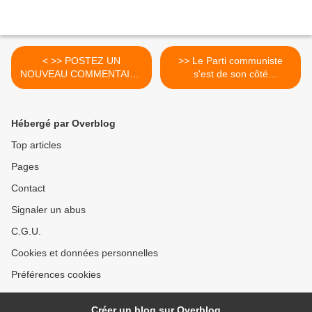
< >> POSTEZ UN
>> Le Parti communiste
NOUVEAU COMMENTAIRE
s'est de son côté
!
désolidarisé du PS en
refusant l'allongement de la
durée des cotisations,
Hébergé par Overblog
fissurant ainsi l'unité de la
gauche à l'Assemblée
Top articles
nationale. >
Pages
Contact
Signaler un abus
C.G.U.
Cookies et données personnelles
Préférences cookies
Créer un blog sur Overblog