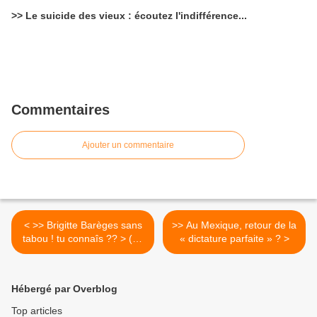
>> Le suicide des vieux : écoutez l'indifférence...
Commentaires
Ajouter un commentaire
< >> Brigitte Barèges sans
>> Au Mexique, retour de la
tabou ! tu connaîs ?? > (en
« dictature parfaite » ? >
direct de Bernard-Gensane)
Hébergé par Overblog
Top articles