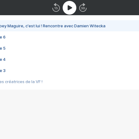
bey Maguire, c'est lui ! Rencontre avec Damien Witecka
e 6
e 5
e 4
e 3
s créatrices de la VF !
e 2
e 1
e Mektoub My Love arrive enfin ! Rencontre avec Shaïn Boumedine et Sal
i : après Toni en famille
elle réalise le bouleversant Dites lui que je l'aime