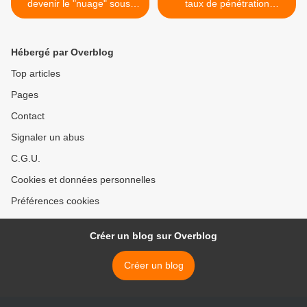
devenir le "nuage" sous-
taux de pénétration
marin ?
comparable à celui des
pays développés >
Hébergé par Overblog
Top articles
Pages
Contact
Signaler un abus
C.G.U.
Cookies et données personnelles
Préférences cookies
Créer un blog sur Overblog
Créer un blog