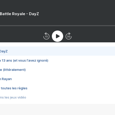
 Battle Royale - DayZ
 DayZ
 a 13 ans (et vous l'avez ignoré)
e (littéralement)
im Rayan
 toutes les règles
s les jeux vidéo
us choquant de Rockstar ? - Le scandale BULLY