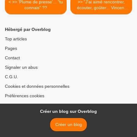
< >> 'Plume de presse'... "tu
>> "J'ai aimé rencontrer,
connais" ??
écouter, goûter... Vincent
CESPEDES" >
Hébergé par Overblog
Top articles
Pages
Contact
Signaler un abus
C.G.U.
Cookies et données personnelles
Préférences cookies
Créer un blog sur Overblog
Créer un blog