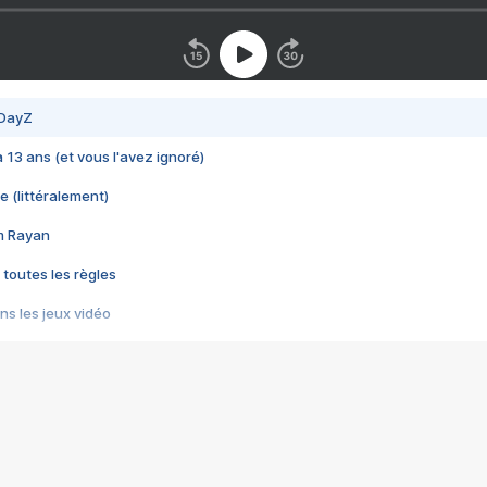
 DayZ
 a 13 ans (et vous l'avez ignoré)
e (littéralement)
im Rayan
 toutes les règles
s les jeux vidéo
us choquant de Rockstar ? - Le scandale BULLY
e plus moche de Steam
du RÊVE tourne au CAUCHEMAR
pendant 8 heures