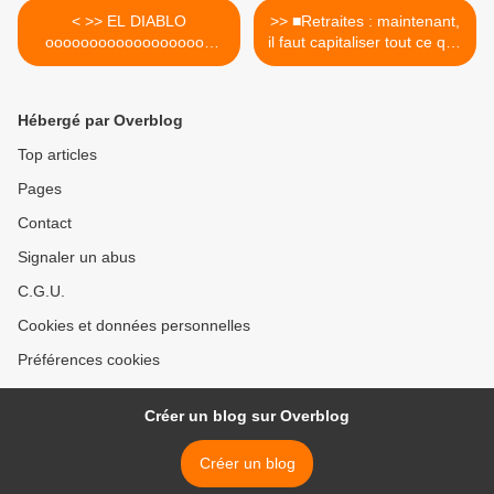
< >> EL DIABLO
>> ■Retraites : maintenant,
ooooooooooooooooooh
il faut capitaliser tout ce que
comme tu nous manques ici
nous avons appris ! >
!
Hébergé par Overblog
Top articles
Pages
Contact
Signaler un abus
C.G.U.
Cookies et données personnelles
Préférences cookies
Créer un blog sur Overblog
Créer un blog