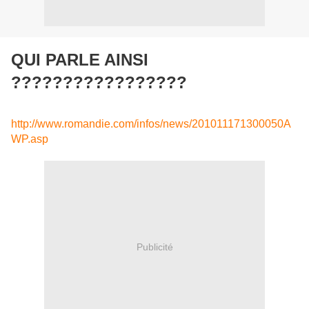
QUI PARLE AINSI
?????????????????
http://www.romandie.com/infos/news/201011171300050A
WP.asp
Publicité