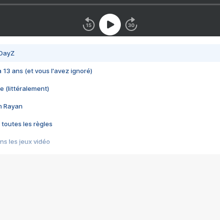
 DayZ
 a 13 ans (et vous l'avez ignoré)
e (littéralement)
im Rayan
 toutes les règles
s les jeux vidéo
us choquant de Rockstar ? - Le scandale BULLY
e plus moche de Steam
du RÊVE tourne au CAUCHEMAR
pendant 8 heures