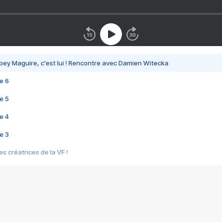
bey Maguire, c'est lui ! Rencontre avec Damien Witecka
e 6
e 5
e 4
e 3
s créatrices de la VF !
e 2
e 1
e Mektoub My Love arrive enfin ! Rencontre avec Shaïn Boumedine et Sal