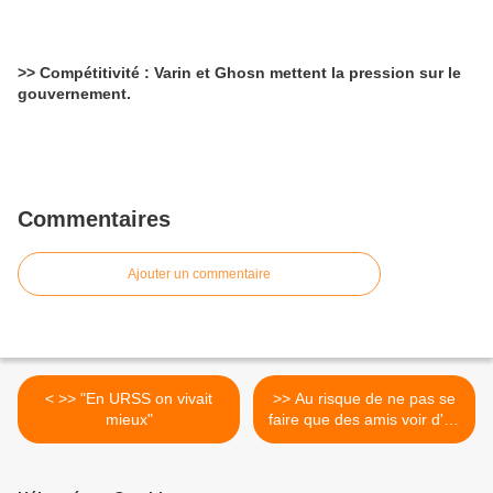
>> Compétitivité : Varin et Ghosn mettent la pression sur le
gouvernement.
Commentaires
Ajouter un commentaire
< >> "En URSS on vivait
>> Au risque de ne pas se
mieux"
faire que des amis voir d'en
choquer certains >