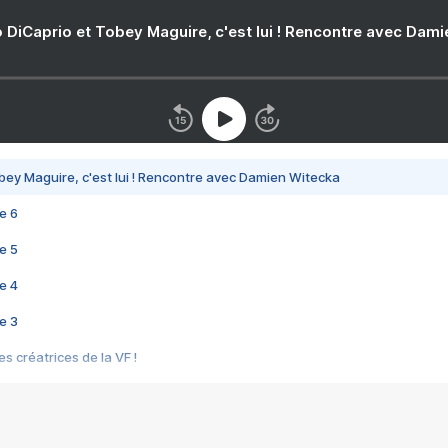
 DiCaprio et Tobey Maguire, c'est lui ! Rencontre avec Dam
bey Maguire, c'est lui ! Rencontre avec Damien Witecka
e 6
e 5
e 4
e 3
s créatrices de la VF !
e 2
e 1