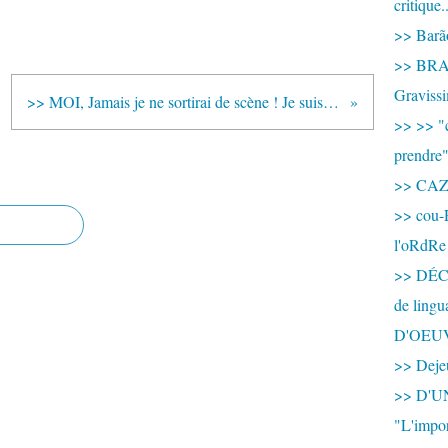
critique.
>> Barão
>> BRAS
Graviss
>> MOI, Jamais je ne sortirai de scène ! Je suis vivant ! Je suis jeune à 75 ans ! Je suis dans la jeunesse de la vieillesse ! >< La mondialisation du Théâtre de l’Opprimé par Augus
>> >> "c
prendre
>> CA
>> cou-
l'oRdRe
>> DÉCO
de ling
D'OEU
>> Dejeu
>> D'
"L'impor