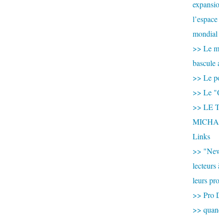
expansio
l’espace
mondial 
>> Le mi
bascule 
>> Le po
>> Le "
>> LE T
MICHA
Links
>> "New
lecteurs
leurs pr
>> Pro 
>> qua