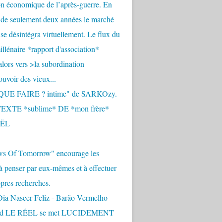
n économique de l’après-guerre. En
 de seulement deux années le marché
se désintégra virtuellement. Le flux du
llénaire *rapport d'association*
alors vers >la subordination
uvoir des vieux...
QUE FAIRE ? intime" de SARKOzy.
EXTE *sublime* DE *mon frère*
ËL
s Of Tomorrow" encourage les
 à penser par eux-mêmes et à effectuer
opres recherches.
Dia Nascer Feliz - Barão Vermelho
nd LE RÉEL se met LUCIDEMENT