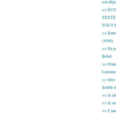
son dép
>> ÉCOU
TEXTES 
TOUT 
>> Entre
(1994)
>> Eu pr
Bebel
>> France
Lorraine
>> héro
double l
>> Je me
>> Je su
>> L’ann