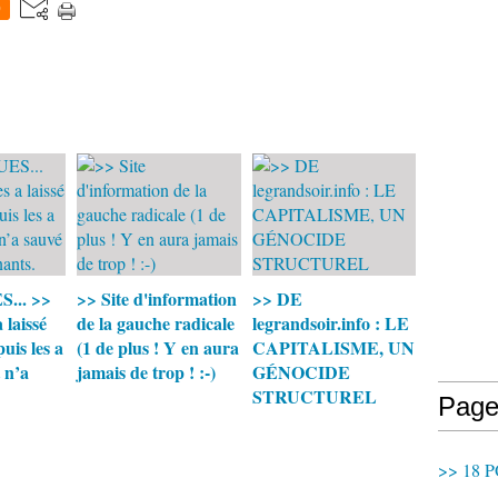
0
... >>
>> Site d'information
>> DE
a laissé
de la gauche radicale
legrandsoir.info : LE
 puis les a
(1 de plus ! Y en aura
CAPITALISME, UN
t n’a
jamais de trop ! :-)
GÉNOCIDE
STRUCTUREL
Page
>> 18 P