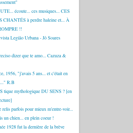
assement"
TE... écoute... ces musiques... CES
CHANTÉS à perdre haleine et... À
ROMPRE !!
vista Legião Urbana - Jô Soares
eciso dizer que te amo... Cazuza &
, 1956, "j'avais 5 ans... et c'était en
..." R.B
 S tique mythologique DU SENS ? [en
ecture]
 relis parfois pour mieux m'entre-voir...
is un chien... en plein coeur !
ée 1928 fut la dernière de la brève