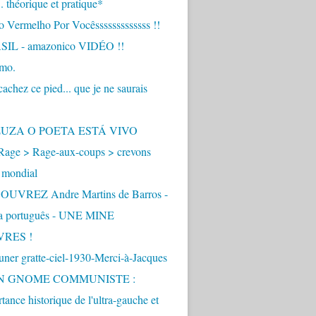
.. théorique et pratique*
 Vermelho Por Vocêsssssssssssss !!
IL - amazonico VIDÉO !!
imo.
achez ce pied... que je ne saurais
"
ZUZA O POETA ESTÁ VIVO
Rage > Rage-aux-coups > crevons
 mondial
UVREZ Andre Martins de Barros -
ua português - UNE MINE
VRES !
ner gratte-ciel-1930-Merci-à-Jacques
UN GNOME COMMUNISTE :
tance historique de l'ultra-gauche et