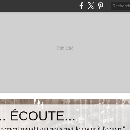
Publicité
. ÉCOUTE...
cement maudit qui nous met le coeur à l'oeuvre"