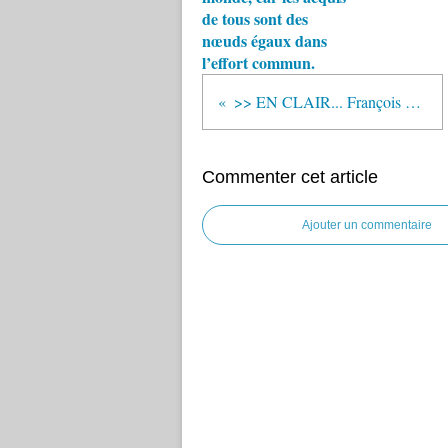
de tous sont des
nœuds égaux dans
l’effort commun.
>> EN CLAIR... François Hollande dit OUI... À ...LA REGLE D´OR proposée par NICOLAS SARKOZY »
Commenter cet article
Ajouter un commentaire