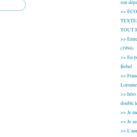
son dép
>> ÉCOU
TEXTES 
TOUT 
>> Entre
(1994)
>> Eu pr
Bebel
>> France
Lorraine
>> héro
double l
>> Je me
>> Je su
>> L’ann