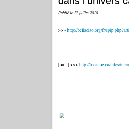
dans l’univers c
Publié le
17 juillet 2010
>>>
http://bellaciao.org/fr/spip.php?ar
>>>
[ou...]
http://fr.canoe.ca/infos/in