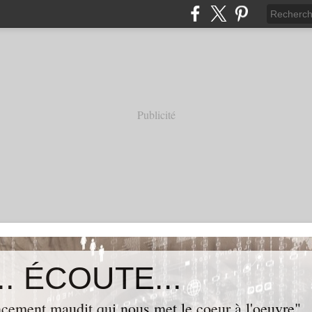
Publicité
. ÉCOUTE...
cement maudit qui nous met le coeur à l'oeuvre"