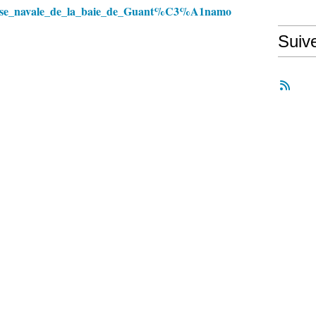
i/Base_navale_de_la_baie_de_Guant%C3%A1namo
Suiv