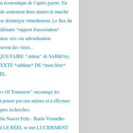
n économique de l’après-guerre. En
 de seulement deux années le marché
se désintégra virtuellement. Le flux du
llénaire *rapport d'association*
alors vers >la subordination
uvoir des vieux...
QUE FAIRE ? intime" de SARKOzy.
EXTE *sublime* DE *mon frère*
ËL
s Of Tomorrow" encourage les
 à penser par eux-mêmes et à effectuer
opres recherches.
Dia Nascer Feliz - Barão Vermelho
nd LE RÉEL se met LUCIDEMENT