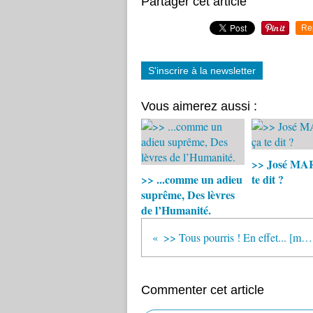
Partager cet article
Re
S'inscrire à la newsletter
Vous aimerez aussi :
>> José MAR
>> ...comme un adieu
te dit ?
suprême, Des lèvres
de l’Humanité.
>> Tous pourris ! En effet... [mais...] Pourquoi ?
Commenter cet article