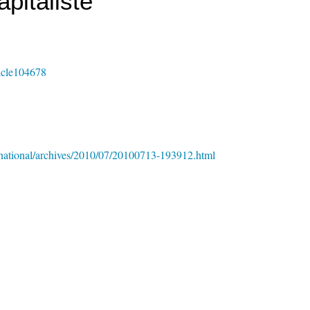
apitaliste
ticle104678
ternational/archives/2010/07/20100713-193912.html