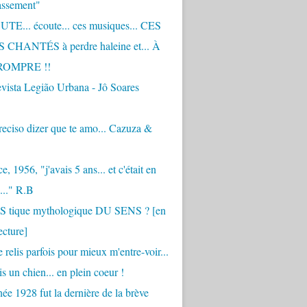
assement"
TE... écoute... ces musiques... CES
CHANTÉS à perdre haleine et... À
ROMPRE !!
vista Legião Urbana - Jô Soares
eciso dizer que te amo... Cazuza &
, 1956, "j'avais 5 ans... et c'était en
..." R.B
 S tique mythologique DU SENS ? [en
ecture]
 relis parfois pour mieux m'entre-voir...
is un chien... en plein coeur !
ée 1928 fut la dernière de la brève