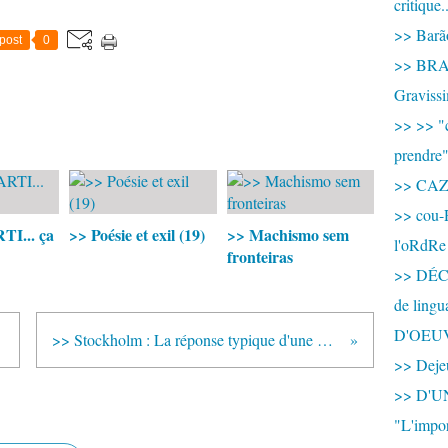
critique.
>> Barão
post
0
>> BRAS
Graviss
>> >> "c
prendre
>> CA
>> cou-
TI... ça
>> Poésie et exil (19)
>> Machismo sem
l'oRdRe
fronteiras
>> DÉCO
de ling
D'OEU
>> Stockholm : La réponse typique d'une multinationale (vidéo)
>> Dejeu
>> D'
"L'impor