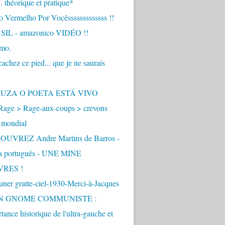
.. théorique et pratique*
 Vermelho Por Vocêsssssssssssss !!
IL - amazonico VIDÉO !!
imo.
achez ce pied... que je ne saurais
"
ZUZA O POETA ESTÁ VIVO
Rage > Rage-aux-coups > crevons
 mondial
UVREZ Andre Martins de Barros -
ua português - UNE MINE
VRES !
ner gratte-ciel-1930-Merci-à-Jacques
UN GNOME COMMUNISTE :
tance historique de l'ultra-gauche et