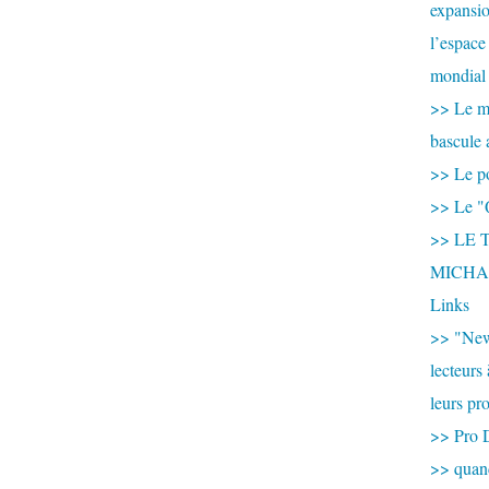
expansio
l’espace
mondial 
>> Le mi
bascule 
>> Le po
>> Le "
>> LE T
MICHA
Links
>> "New
lecteurs
leurs pr
>> Pro 
>> qua