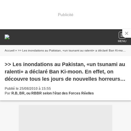
Publicité
MENU
Accueil
» >> Les inondations au Pakistan, «un tsunami au ralenti» a déclaré Ban Ki-moon. En effet, on découvre tous les jours de nouvelles horreurs qui, semble-t-il, sont uniques. Certains y voient l
>> Les inondations au Pakistan, «un tsunami au
ralenti» a déclaré Ban Ki-moon. En effet, on
découvre tous les jours de nouvelles horreurs
qui, semble-t-il, sont uniques. Certains y voient l
Publié le 25/08/2010 à 15:55
Par
R.B, BR, ou RBBR selon l'état des Forces Réelles