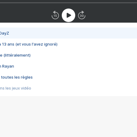
 DayZ
 a 13 ans (et vous l'avez ignoré)
e (littéralement)
im Rayan
 toutes les règles
s les jeux vidéo
us choquant de Rockstar ? - Le scandale BULLY
e plus moche de Steam
du RÊVE tourne au CAUCHEMAR
pendant 8 heures