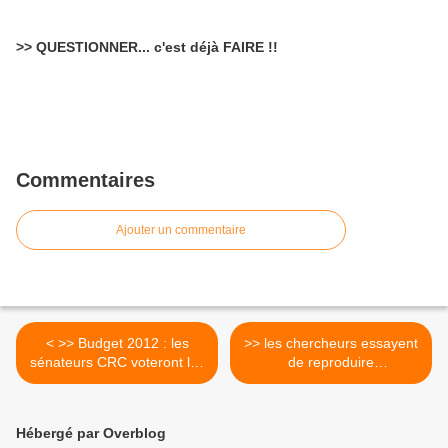
>> QUESTIONNER... c'est déjà FAIRE !!
Commentaires
Ajouter un commentaire
< >> Budget 2012 : les
>> les chercheurs essayent
sénateurs CRC voteront les
de reproduire
recettes de la gauche
artificiellement la
photosynthèse qui permet,
grâce à son rendement
Hébergé par Overblog
inégalé, de produire de