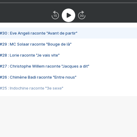
#30 : Eve Angeli raconte "Avant de partir"
#29 : MC Solaar raconte "Bouge de là"
28 : Lorie raconte "Je vais vite"
#27 : Christophe Willem raconte "Jacques a dit"
#26 : Chimène Badi raconte "Entre nous"
#25 : Indochine raconte "3e sexe"
#24 : Zaho raconte "C'est chelou"
#23 : Patrick Bruel raconte "Au café des délices"
#22 : Kyo raconte "Le chemin"
#21 : Nolwenn Leroy raconte "Cassé"