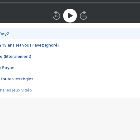
 DayZ
 a 13 ans (et vous l'avez ignoré)
e (littéralement)
im Rayan
 toutes les règles
s les jeux vidéo
us choquant de Rockstar ? - Le scandale BULLY
e plus moche de Steam
du RÊVE tourne au CAUCHEMAR
pendant 8 heures