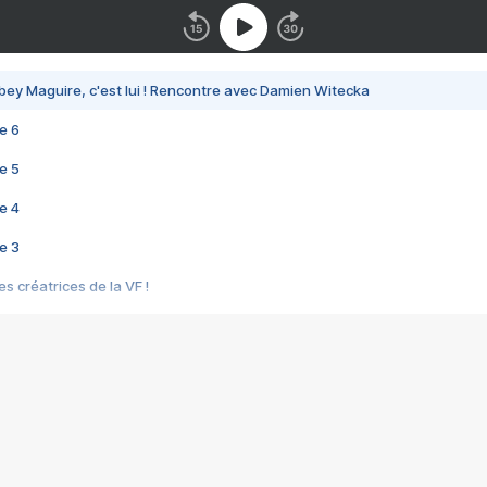
bey Maguire, c'est lui ! Rencontre avec Damien Witecka
e 6
e 5
e 4
e 3
s créatrices de la VF !
e 2
e 1
e Mektoub My Love arrive enfin ! Rencontre avec Shaïn Boumedine et Sal
i : après Toni en famille
elle réalise le bouleversant Dites lui que je l'aime