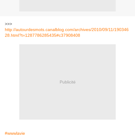
>>>
http://autourdesmots.canalblog.com/archives/2010/09/11/190346
28.html?t=1287786285435#c37908408
Publicité
#wwwlavie