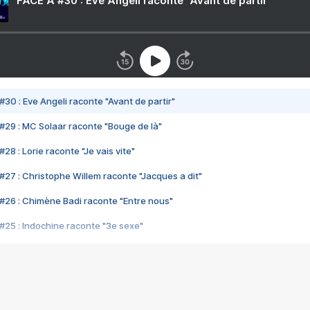
FACE A #30 : Eve Angeli raconte "Avant de partir"
#30 : Eve Angeli raconte "Avant de partir"
#29 : MC Solaar raconte "Bouge de là"
28 : Lorie raconte "Je vais vite"
#27 : Christophe Willem raconte "Jacques a dit"
#26 : Chimène Badi raconte "Entre nous"
#25 : Indochine raconte "3e sexe"
#24 : Zaho raconte "C'est chelou"
#23 : Patrick Bruel raconte "Au café des délices"
#22 : Kyo raconte "Le chemin"