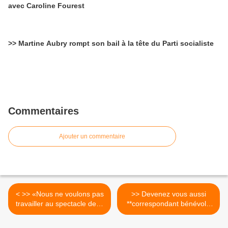
avec Caroline Fourest
>> Martine Aubry rompt son bail à la tête du Parti socialiste
Commentaires
Ajouter un commentaire
< >> «Nous ne voulons pas
>> Devenez vous aussi
travailler au spectacle de la
**correspondant bénévole
fin du monde, mais à la fin
de l’Humanité.fr dans votre
du monde du spectacle.»
ville** ! >