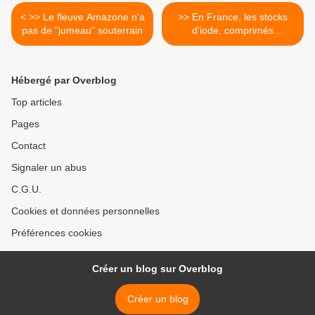
< >> Le fleuve Amazone n'a
>> En France, les stocks
pas de "jumeau" souterrain
d'iode, comprimés
distribués lors de
catastrophes nucléaires,
sont insuffisants et périmés.
Hébergé par Overblog
>
Top articles
Pages
Contact
Signaler un abus
C.G.U.
Cookies et données personnelles
Préférences cookies
Créer un blog sur Overblog
Créer un blog