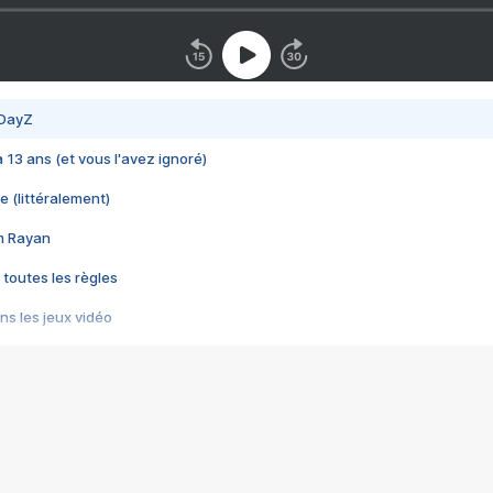
 DayZ
 a 13 ans (et vous l'avez ignoré)
e (littéralement)
im Rayan
 toutes les règles
s les jeux vidéo
us choquant de Rockstar ? - Le scandale BULLY
e plus moche de Steam
du RÊVE tourne au CAUCHEMAR
pendant 8 heures